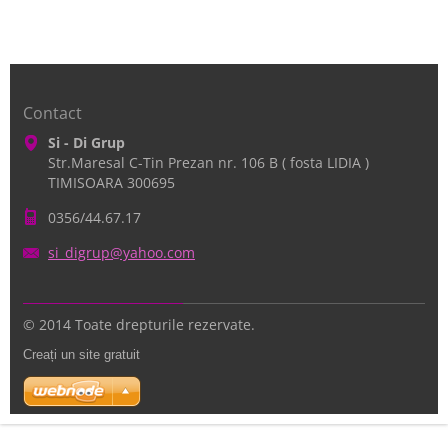
Contact
Si - Di Grup
Str.Maresal C-Tin Prezan nr. 106 B ( fosta LIDIA )
TIMISOARA 300695
0356/44.67.17
si_digru
p@yahoo.
com
© 2014 Toate drepturile rezervate.
Creați un site gratuit